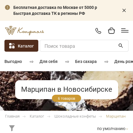
Бесплатная доставка по Москве от 5000 р
Быстрая доставка ТК в регионы РФ
Каталог
⇨
⇨
⇨
для себя
без сахара
день ро
выгодно
Марципан в Новосибирске
6 товаров
Каталог
Шоколадные конфеты
Марципан
Главная
по умолчанию