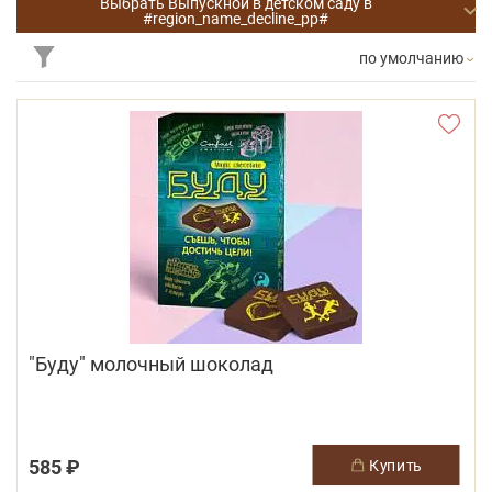
Выбрать Выпускной в детском саду в
#region_name_decline_pp#
по умолчанию
"Буду" молочный шоколад
585 ₽
купить