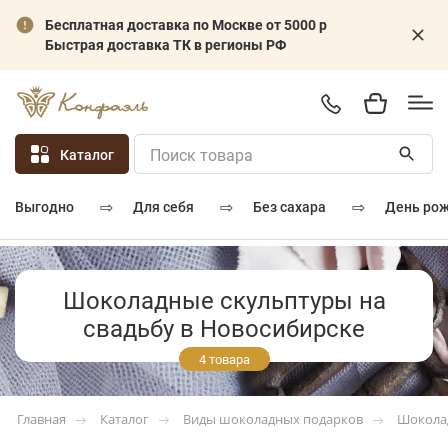
Бесплатная доставка по Москве от 5000 р
Быстрая доставка ТК в регионы РФ
Каталог
⇨
⇨
⇨
для себя
без сахара
день ро
выгодно
Шоколадные скульптуры на
свадьбу в Новосибирске
4 товара
Каталог
Виды шоколадных подарков
Шокола
Главная