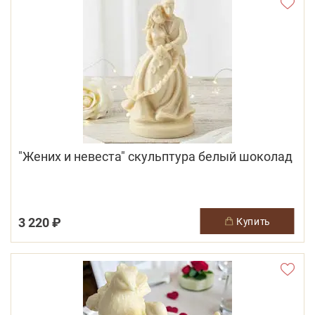
"Жених и невеста" скульптура белый шоколад
3 220 ₽
купить