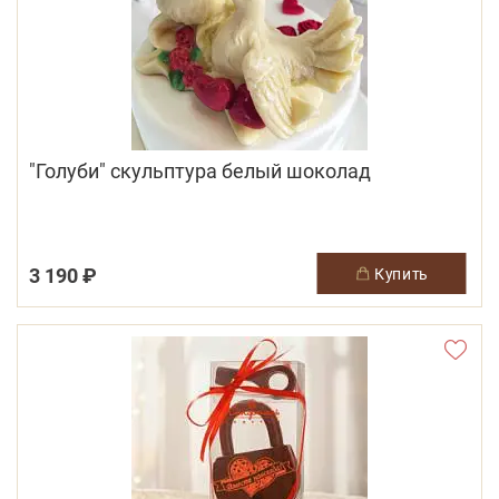
"Голуби" скульптура белый шоколад
3 190 ₽
купить