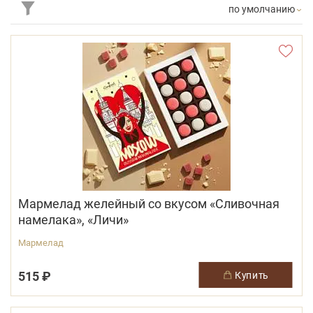
по умолчанию
Мармелад желейный со вкусом «Сливочная
намелака», «Личи»
Мармелад
515 ₽
купить