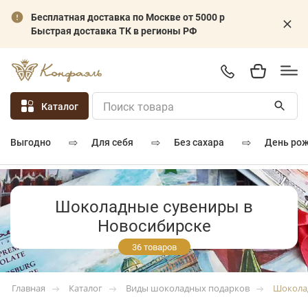
Бесплатная доставка по Москве от 5000 р
Быстрая доставка ТК в регионы РФ
Каталог
⇨
⇨
⇨
для себя
без сахара
день ро
выгодно
Шоколадные сувениры в
Новосибирске
36 товаров
Каталог
Виды шоколадных подарков
Шокола
Главная