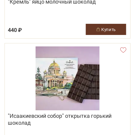
"Кремль" яйцо молочный шоколад
440 ₽
купить
"Исаакиевский собор" открытка горький
шоколад