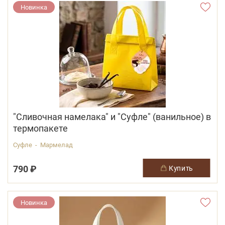
Новинка
"Сливочная намелака" и "Суфле" (ванильное) в
термопакете
Суфле - Мармелад
790 ₽
купить
Новинка