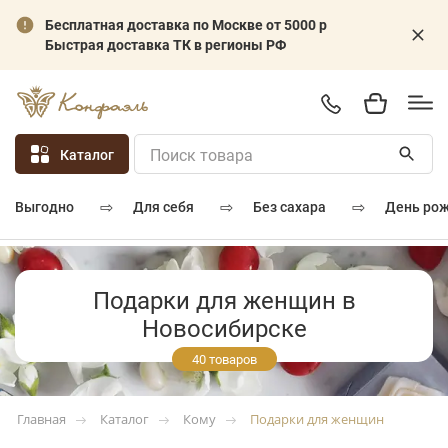
Бесплатная доставка по Москве от 5000 р
Быстрая доставка ТК в регионы РФ
Каталог
⇨
⇨
⇨
для себя
без сахара
день ро
выгодно
Подарки для женщин в
Новосибирске
40 товаров
Каталог
Кому
Подарки для женщин
Главная