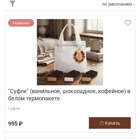
по умолчанию
Новинка
"Суфле" (ванильное, шоколадное, кофейное) в
белом термопакете
Суфле
995 ₽
купить