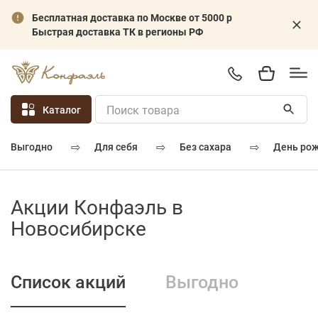
Бесплатная доставка по Москве от 5000 р
Быстрая доставка ТК в регионы РФ
Каталог
⇨
⇨
⇨
для себя
без сахара
день ро
выгодно
Акции Конфаэль в
Новосибирске
Список акций
Выгодно