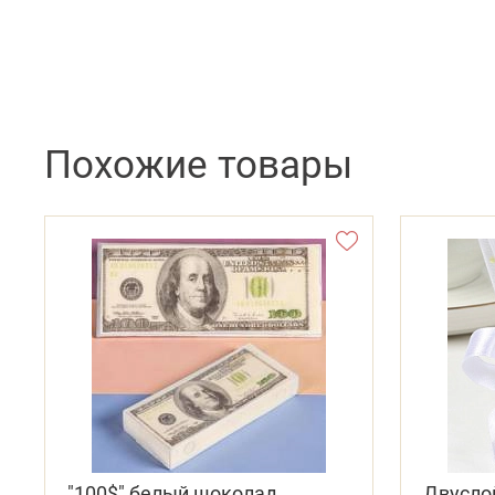
Похожие товары
"100$" белый шоколад
Двусло