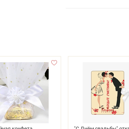
йная конфета
"С Днём свадьбы" от