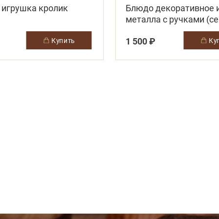
 игрушка кролик
Блюдо декоративное 
металла с ручками (с
1 500 ₽
купить
к