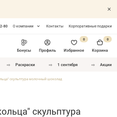
82-80
О компании
Контакты
Корпоративные подарки
0
0
Бонусы
Профиль
Избранное
Корзина
⇨
⇨
⇨
раскраски
1 сентября
акции
ольца" скульптура молочный шоколад
ольца" скульптура