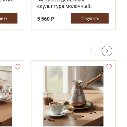
скульптура молочный
шоколад
5 560 ₽
упить
купить