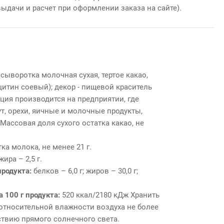
выдачи и расчет при оформлении заказа на сайте).
 сыворотка молочная сухая, тертое какао,
ецитин соевый); декор - пищевой краситель
кция производится на предприятии, где
ут, орехи, яичные и молочные продукты,
Массовая доля сухого остатка какао, не
ка молока, не менее 21 г.
ра – 2,5 г.
продукта:
белков – 6,0 г; жиров – 30,0 г;
а 100 г продукта:
520 ккал/2180 кДж
Хранить
и относительной влажности воздуха не более
ствию прямого солнечного света.