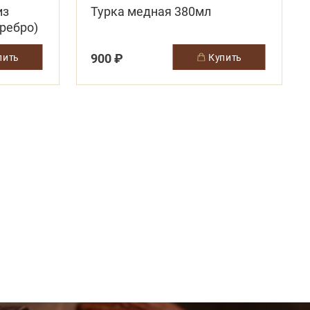
из
Турка медная 380мл
еребро)
900 ₽
упить
купить