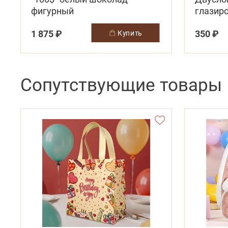
фигурный
глазир
вишня+
1 875 ₽
350 ₽
купить
Сопутствующие товары