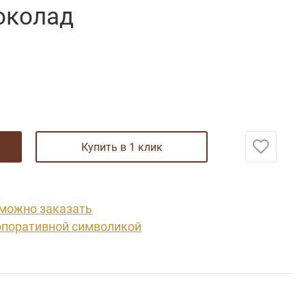
околад
купить в 1 клик
 можно заказать
рпоративной символикой