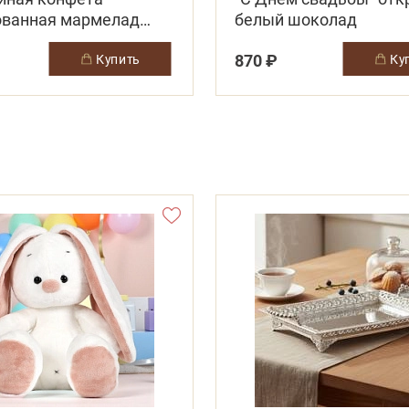
ованная мармелад
белый шоколад
суфле ваниль (белая)
870 ₽
купить
к