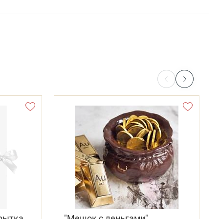
крытка
"Мешок с деньгами"