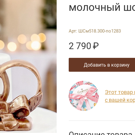
молочный ш
Арт:
ШСм518.300-по1283
2 790
₽
добавить в корзину
Этот товар
с вашей ко
Описание товара