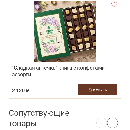
"Сладкая аптечка" книга с конфетами
ассорти
2 120 ₽
1
купить
Сопутствующие
товары