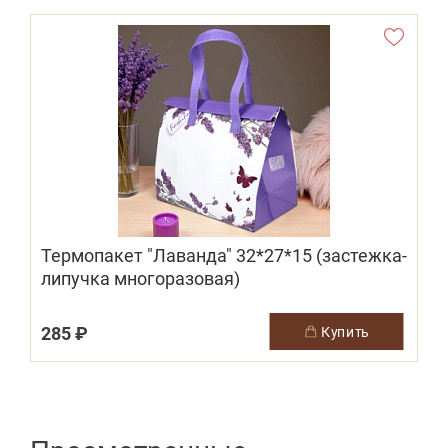
Термопакет "Лаванда" 32*27*15 (застежка-
липучка многоразовая)
(
285 ₽
купить