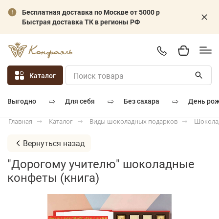
Бесплатная доставка по Москве от 5000 р
Быстрая доставка ТК в регионы РФ
Каталог
⇨
⇨
⇨
для себя
без сахара
день ро
выгодно
Каталог
Виды шоколадных подарков
Шокола
Главная
Вернуться назад
"Дорогому учителю" шоколадные
конфеты (книга)