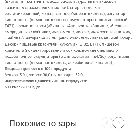
(дистиллят коньячный, вода, сахар, натуральный пищевой
краситель «карамельный колер»), спирт этиловый
ректификованный, консервант (сорбиновая кислота), регулятор
кислотности (лимонная кислота), эмульгаторы (лецитин соевый,
Е471), ароматизаторы («Вишня», «Апельсин», «Ваниль», «Черная
смородина»,«Клубника», «Карамель», «Кофе», «Кокосовые сливки»,
«Бейлиз»), натуральный пищевой краситель «Карамельный колер»
Декор - пищевые красители (куркумин, Е132, Е171), пищевой
краситель (концентрированный сок красной свеклы, масло
подсолнечное, эмульгаторы (мальтодекстрин, Е472с), регуляторы
кислотности (лимонная кислота, аскорбиновая кислота))
Пищевая ценность в 100 г продукта:
белков: 5,0 г; жиров: 30,0 г; углеводов: 52,0 г
Энергетическая ценность на 100 г продукта:
500 ккал/2090 кДж
Похожие товары