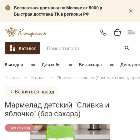
Бесплатная доставка по Москве от 5000 р
Быстрая доставка ТК в регионы РФ
Каталог
⇨
⇨
⇨
для себя
без сахара
день ро
выгодно
Каталог
Полезные сладости (Лакомства для здоров
Главная
Вернуться назад
Мармелад детский "Сливка и
яблочко" (без сахара)
Без сахара