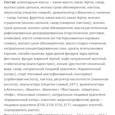
Состав:
шоколадные массы – какао-масло, какао тертое, сахар,
молоко сухое цельное, молоко сухое обезжиренное, лактоза,
эмульгатор (лецитин соевый), ароматизатор («Ванилин»), начинки
– сахар, патока, фруктоза, какао-масло, какао тертое, молоко
сгущенное (молоко цельное, сахар (сахароза, лактоза)), молоко
сухое цельное, молоко сухое обезжиренное, масла растительные
рафинированные дезодорированные (подсолнечное, рапсовое,
оливковое; масло сливочное (из пастеризованных коровьих
сливок), молоко сухое обезжиренное), масло сладко-сливочное,
натуральные концентрированные соки, цукаты апельсиновых
корочек, папайя сушеная, ядра орехов фундука, ядра орехов
фисташки, фундук жареный тертый, кофе натуральный молотый,
стабилизатор (мальтодекстрин), коньяк (дистиллят коньячный,
вода, сахар, натуральный пищевой краситель «Карамельный
колер»), спирт этиловый ректификованный, консервант
(сорбиновая кислота), лактоза, регулятор кислотности (лимонная
кислота), эмульгаторы (лецитин соевый, Е471), ароматизаторы
(«Апельсин», «Ваниль», «Ванилин», «Фисташка», «Шампань»,
«Кофе», «Кокосовые сливки»), натуральные пищевые красители
«Карамельный колер», комплекс меднохлорофиллов; декор –
пищевые красители (Е100, Е120, Е132, Е171, кандурин золотой) ,
глазирователь (капол).