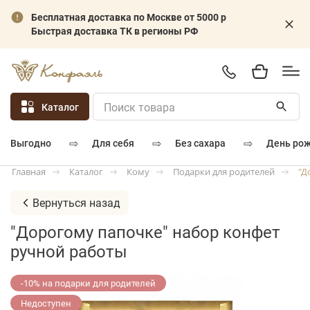
Бесплатная доставка по Москве от 5000 р
Быстрая доставка ТК в регионы РФ
Каталог
⇨
⇨
⇨
для себя
без сахара
день ро
выгодно
Каталог
Кому
Подарки для родителей
"Д
Главная
Вернуться назад
"Дорогому папочке" набор конфет
ручной работы
-10% на подарки для родителей
Недоступен