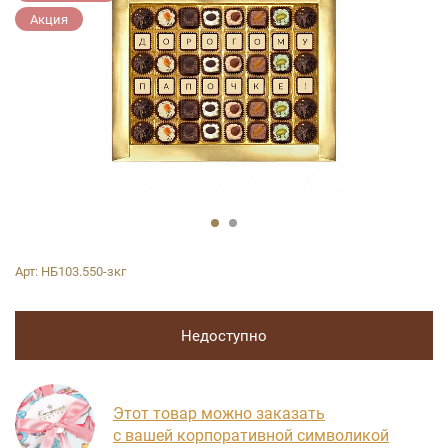
Акция
Арт:
НБ103.550-зкг
Недоступно
Этот товар можно заказать
с вашей корпоративной символикой