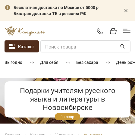
Бесплатная доставка по Москве от 5000 р
Быстрая доставка ТК в регионы РФ
Каталог
⇨
⇨
⇨
для себя
без сахара
день ро
выгодно
Подарки учителям русского
языка и литературы в
Новосибирске
1 товар
Каталог
Учителям
Учителям
Главная