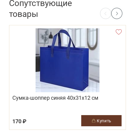
Сопутствующие
товары
Сумка-шоппер синяя 40х31х12 см
170 ₽
1
купить