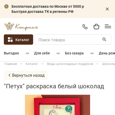
Бесплатная доставка по Москве от 5000 р
Быстрая доставка ТК в регионы РФ
Каталог
⇨
⇨
⇨
для себя
без сахара
день ро
выгодно
Каталог
Виды шоколадных подарков
Шокола
Главная
Вернуться назад
"Петух" раскраска белый шоколад