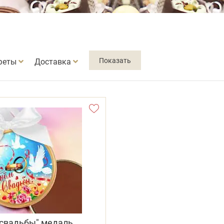
феты
Доставка
 свадьбы" медаль