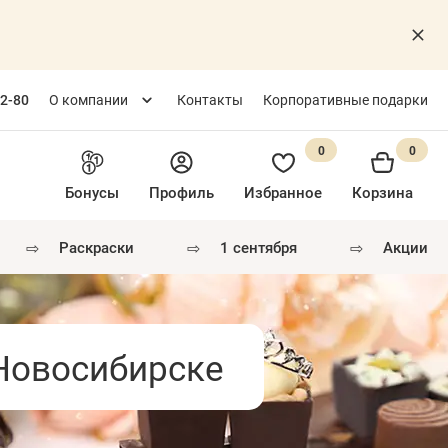
82-80
О компании
Контакты
Корпоративные подарки
0
0
Бонусы
Профиль
Избранное
Корзина
⇨
⇨
⇨
раскраски
1 сентября
акции
 Новосибирске