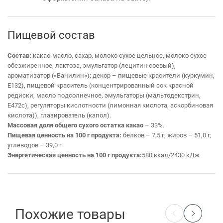
Пищевой состав
Состав:
какао-масло, сахар, молоко сухое цельное, молоко сухое
обезжиренное, лактоза, эмульгатор (лецитин соевый),
ароматизатор («Ванилин»); декор – пищевые красители (куркумин,
Е132), пищевой краситель (концентрированный сок красной
редиски, масло подсолнечное, эмульгаторы (мальтодекстрин,
Е472с), регуляторы кислотности (лимонная кислота, аскорбиновая
кислота)), глазирователь (капол).
Массовая доля общего сухого остатка какао
– 33%.
Пищевая ценность на 100 г продукта:
белков – 7,5 г; жиров – 51,0 г;
углеводов – 39,0 г
Энергетическая ценность на 100 г продукта:
580 ккал/2430 кДж
Похожие товары