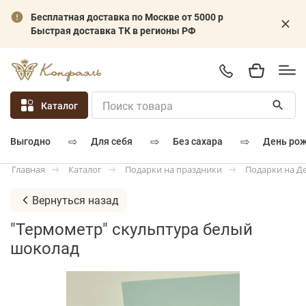
Бесплатная доставка по Москве от 5000 р
Быстрая доставка ТК в регионы РФ
Каталог
⇨
⇨
⇨
для себя
без сахара
день ро
выгодно
Каталог
Подарки на праздники
Подарки на Д
Главная
Вернуться назад
"Термометр" скульптура белый
шоколад