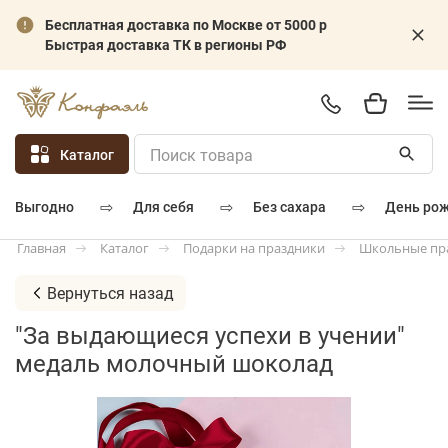
Бесплатная доставка по Москве от 5000 р
Быстрая доставка ТК в регионы РФ
Каталог
⇨
⇨
⇨
для себя
без сахара
день ро
выгодно
Каталог
Подарки на праздники
Школьные пр
Главная
Вернуться назад
"За выдающиеся успехи в учении"
медаль молочный шоколад