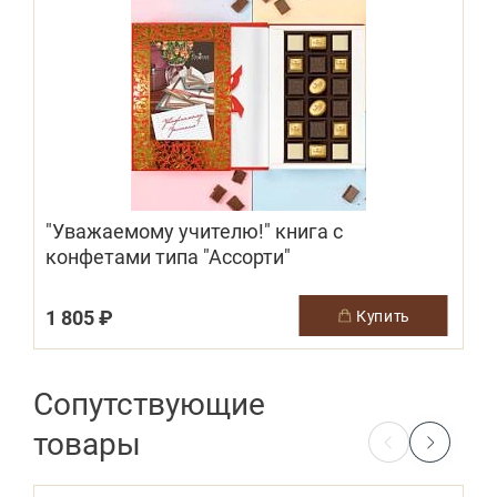
"Уважаемому учителю!" книга c
конфетами типа "Ассорти"
1 805 ₽
6
купить
Сопутствующие
товары