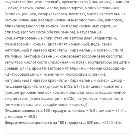
эмульгатор (лецитин соевый), ароматизатор («Ванилин»), начинки
– сахар, патока, какао-масло, какао тертое, молоко сгущенное
(молоко цельное, сахар (сахароза, лактоза), масла растительные
рафинированные дезодорированные (подсолнечное, рапсовое,
оливковое; масло сливочное (из пастеризованных коровьих
сливок), молоко сухое обезжиренное), натуральные
концентрированные соки, стабилизаторы (мальтодекстрин,
гуммиарабик), коньяк (дистиллят коньячный, вода, сахар,
натуральный пищевой краситель «Карамельный колер»), спирт
этиловый ректификованный, консервант (сорбиновая кислота),
регулятор кислотности (лимонная кислота), эмульгаторы (лецитин
соевый, Е471), ароматизаторы («Апельсин», «Чёрная смородина»,
«Цитрусовый микс», «Ванилин», «Кокосовые сливки»),
натуральный пищевой краситель «Карамельный колер», декор –
пищевые красители (куркумин, Е132, Е171), пищевой краситель
(концентрированный сок красной редиски, масло подсолнечное,
эмульгаторы (мальтодекстрин, Е472с), регуляторы кислотности
(лимонная кислота, аскорбиновая кислота)).
Пищевая ценность в 100 г продукта:
белков – 6,0 г; жиров – 31,0 г;
углеводов – 48,0 г
Энергетическая ценность на 100 г продукта:
520 ккал/2190 кДж