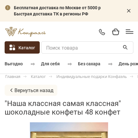
Бесплатная доставка по Москве от 5000 р
Быстрая доставка ТК в регионы РФ
Каталог
⇨
⇨
⇨
для себя
без сахара
день ро
выгодно
Каталог
Индивидуальные подарки Конфаэль
Главная
Вернуться назад
"Наша классная самая классная"
шоколадные конфеты 48 конфет