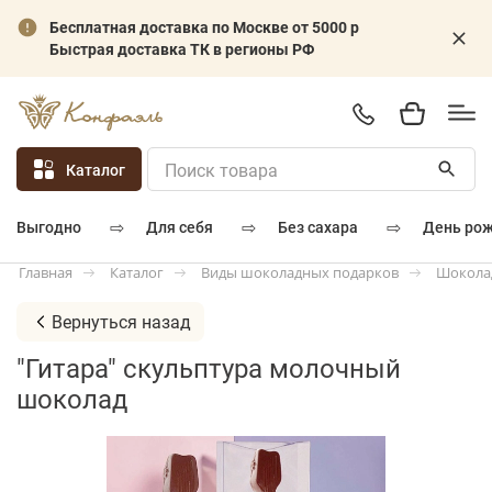
Бесплатная доставка по Москве от 5000 р
Быстрая доставка ТК в регионы РФ
Каталог
⇨
⇨
⇨
для себя
без сахара
день ро
выгодно
Каталог
Виды шоколадных подарков
Шокола
Главная
Вернуться назад
"Гитара" скульптура молочный
шоколад