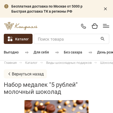
Бесплатная доставка по Москве от 5000 р
Быстрая доставка ТК в регионы РФ
Каталог
⇨
⇨
⇨
для себя
без сахара
день ро
выгодно
Каталог
Виды шоколадных подарков
Шокола
Главная
Вернуться назад
Набор медалек "5 рублей"
молочный шоколад