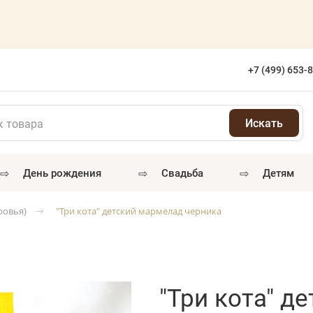
+7 (499) 653-
⇨
⇨
⇨
день рождения
свадьба
детям
ровья)
"Три кота" детский мармелад черника
"Три кота" д