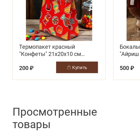
Термопакет красный
Бокалы
"Конфеты" 21х20х10 см
"Айриш 
(застежка липучка
шт)
200 ₽
500 ₽
купить
многоразовая)
Просмотренные
товары