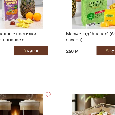
адные пастилки
Мармелад "Ананас" (б
 + ананас с
сахара)
ном С
260 ₽
купить
к