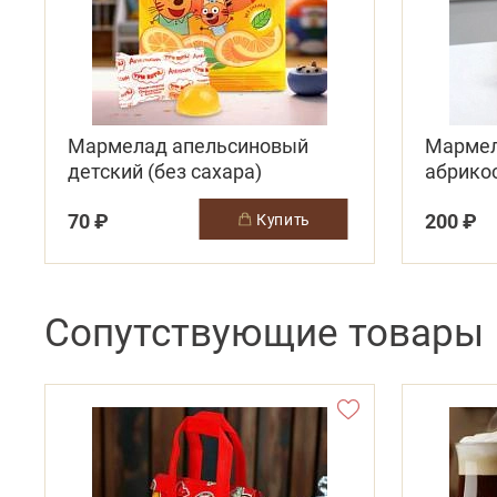
Мармелад апельсиновый
Мармел
детский (без сахара)
абрикос
витами
70 ₽
200 ₽
купить
Сопутствующие товары