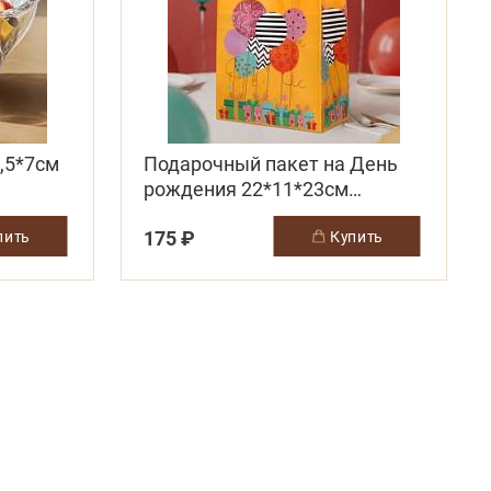
,5*7см
Подарочный пакет на День
рождения 22*11*23см
желтый
175 ₽
упить
купить