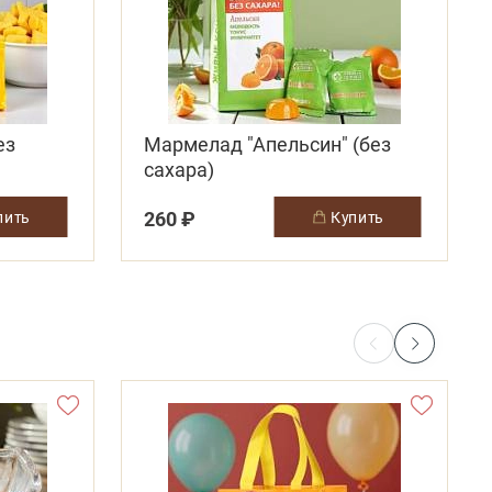
ез
Мармелад "Апельсин" (без
сахара)
260 ₽
упить
купить