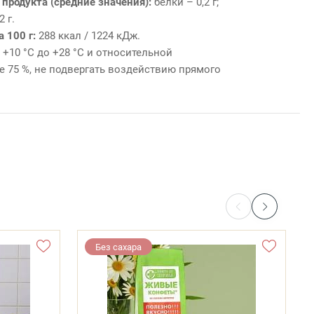
 продукта (средние значения):
белки – 0,2 г;
2 г.
а 100 г:
288 ккал / 1224 кДж.
 +10 °С до +28 °С и относительной
е 75 %, не подвергать воздействию прямого
Без сахара