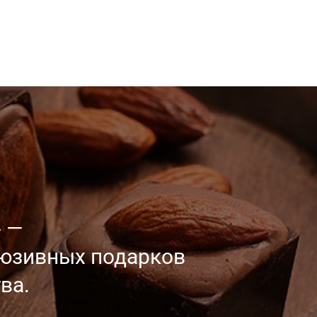
 —
люзивных
подарков
ва.