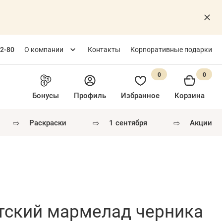
82-80
О компании
Контакты
Корпоративные подарки
0
0
Бонусы
Профиль
Избранное
Корзина
⇨
⇨
⇨
раскраски
1 сентября
акции
етский мармелад черника