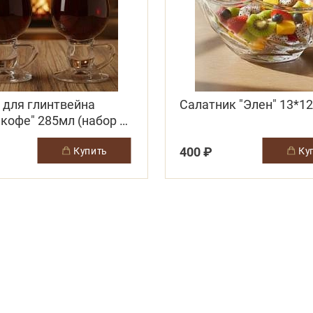
 для глинтвейна
Салатник "Элен" 13*12
кофе" 285мл (набор 2
400 ₽
купить
к