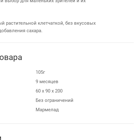
й выбор для маленьких зрителей и их
ый растительной клетчаткой, без вкусовых
добавления сахара.
товара
105г
9 месяцев
60 х 90 х 200
Без ограничений
Мармелад
и