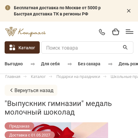
Бесплатная доставка по Москве от 5000 р
Быстрая доставка ТК в регионы РФ
Каталог
⇨
⇨
⇨
для себя
без сахара
день ро
выгодно
Каталог
Подарки на праздники
Школьные пр
Главная
Вернуться назад
"Выпускник гимназии" медаль
молочный шоколад
Предзаказ
Доставка с 01.05.2027