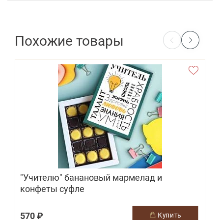
Похожие товары
"Учителю" банановый мармелад и
конфеты суфле
570 ₽
1
купить